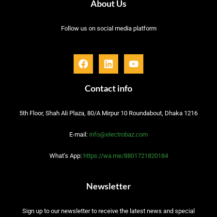
About Us
Follow us on social media platform
F
L
Y
a
i
o
c
n
u
e
k
t
Contact info
b
e
u
o
d
b
5th Floor, Shah Ali Plaza, 80/A Mirpur 10 Roundabout, Dhaka 1216
o
i
e
k
n
E-mail:
info@electrobaz.com
What’s App:
https://wa.me/8801721820184
Newsletter
Sign up to our newsletter to receive the latest news and special