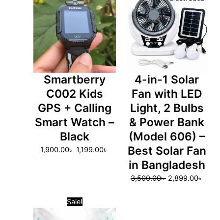
was:
is:
was:
is:
1,900.00৳ .
1,199.00৳ .
3,500.00৳ .
2,899
Smartberry
4-in-1 Solar
C002 Kids
Fan with LED
GPS + Calling
Light, 2 Bulbs
Smart Watch –
& Power Bank
Black
(Model 606) –
Best Solar Fan
1,900.00
৳
1,199.00
৳
in Bangladesh
3,500.00
৳
2,899.00
৳
Original
Current
Sale!
price
price