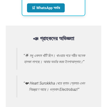
🛒 WhatsApp অর্ডার
📣 গ্রাহকদের অভিজ্ঞতা
“🌟 মধু একদম খাঁটি ছিল। খাওয়ার পরে শরীর অনেক
হালকা লাগছে। আবার অর্ডার করব ইনশাআল্লাহ।”
“❤️ Heart Surokkha খেয়ে ব্লাড প্রেসার এখন
নিয়ন্ত্রণে আছে। ধন্যবাদ Electrobaz!”