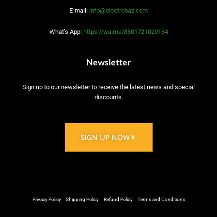
k
n
E-mail:
info@electrobaz.com
What’s App:
https://wa.me/8801721820184
Newsletter
Sign up to our newsletter to receive the latest news and special
discounts.
SIGN UP NOW
Privacy Policy
Shipping Policy
Refund Policy
Terms and Conditions