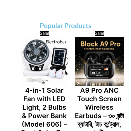
Popular Products
Original
Current
Original
Curre
Sale!
Sale!
price
price
price
price
was:
is:
was:
is:
3,500.00৳ .
2,899.00৳ .
1,950.00৳ .
1,350
4-in-1 Solar
A9 Pro ANC
Fan with LED
Touch Screen
Light, 2 Bulbs
Wireless
& Power Bank
Earbuds – ৩০ ঘন্টা
(Model 606) –
ব্যাটারি, টাচ কন্ট্রোল,