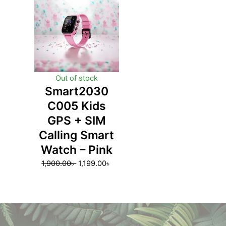
was:
is:
1,900.00৳ .
1,199.00৳ .
Out of stock
Smart2030
C005 Kids
GPS + SIM
Calling Smart
Watch – Pink
1,900.00
৳
1,199.00
৳