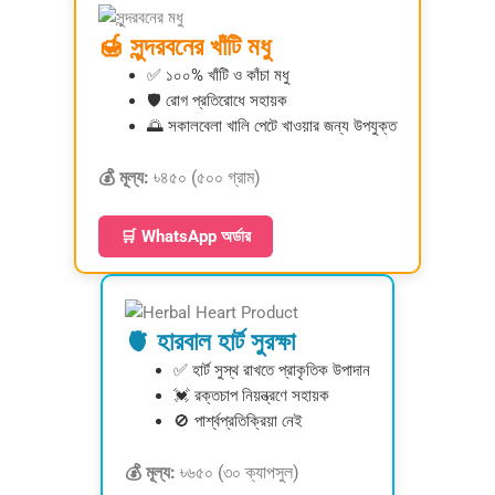
🍯 সুন্দরবনের খাঁটি মধু
✅ ১০০% খাঁটি ও কাঁচা মধু
🛡️ রোগ প্রতিরোধে সহায়ক
🌅 সকালবেলা খালি পেটে খাওয়ার জন্য উপযুক্ত
💰 মূল্য:
৳৪৫০ (৫০০ গ্রাম)
🛒 WhatsApp অর্ডার
🫀 হারবাল হার্ট সুরক্ষা
✅ হার্ট সুস্থ রাখতে প্রাকৃতিক উপাদান
💓 রক্তচাপ নিয়ন্ত্রণে সহায়ক
🚫 পার্শ্বপ্রতিক্রিয়া নেই
💰 মূল্য:
৳৬৫০ (৩০ ক্যাপসুল)