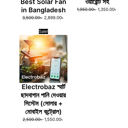
Best Solar Fan
ওয়ারেন্টি সহ
in Bangladesh
1,950.00
৳
1,350.00
৳
3,500.00
৳
2,899.00
৳
Original
Current
Sale!
price
price
was:
is:
2,500.00৳ .
1,550.00৳ .
Electrobaz স্মার্ট
ছাদবাগান পানি দেওয়ার
সিস্টেম (সোলার +
মোবাইল কন্ট্রোল)
2,500.00
৳
1,550.00
৳