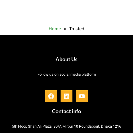
Home
»
Trusted
About Us
Follow us on social media platform
F
L
Y
a
i
o
c
n
u
e
k
t
Contact info
b
e
u
o
d
b
5th Floor, Shah Ali Plaza, 80/A Mirpur 10 Roundabout, Dhaka 1216
o
i
e