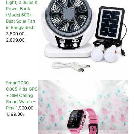
Light, 2 Bulbs &
Power Bank
(Model 606) –
Best Solar Fan
in Bangladesh
3,500.00
৳
2,899.00
৳
Smart2030
C005 Kids GPS
+ SIM Calling
Smart Watch –
Pink
1,900.00
৳
1,199.00
৳