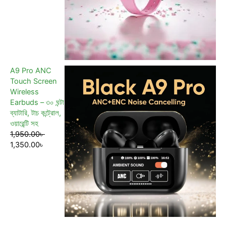
A9 Pro ANC
Touch Screen
Wireless
Earbuds – ৩০ ঘন্টা
ব্যাটারি, টাচ কন্ট্রোল,
ওয়ারেন্টি সহ
1,950.00
৳
1,350.00
৳