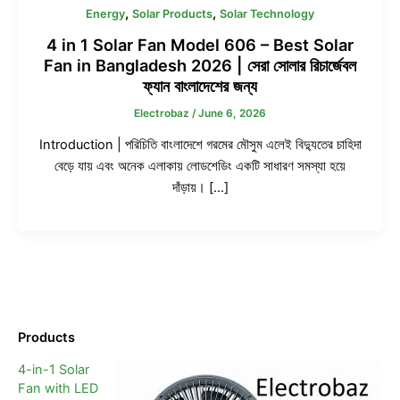
0
0
0
0
0
0
,
,
Energy
Solar Products
Solar Technology
.
.
.
0
0
0
0
0
0
৳
৳
৳
4 in 1 Solar Fan Model 606 – Best Solar
0
0
0
Fan in Bangladesh 2026 | সেরা সোলার রিচার্জেবল
৳
৳
৳
.
.
.
ফ্যান বাংলাদেশের জন্য
.
.
.
Electrobaz
/
June 6, 2026
Introduction | পরিচিতি বাংলাদেশে গরমের মৌসুম এলেই বিদ্যুতের চাহিদা
বেড়ে যায় এবং অনেক এলাকায় লোডশেডিং একটি সাধারণ সমস্যা হয়ে
দাঁড়ায়। […]
Products
4-in-1 Solar
Fan with LED