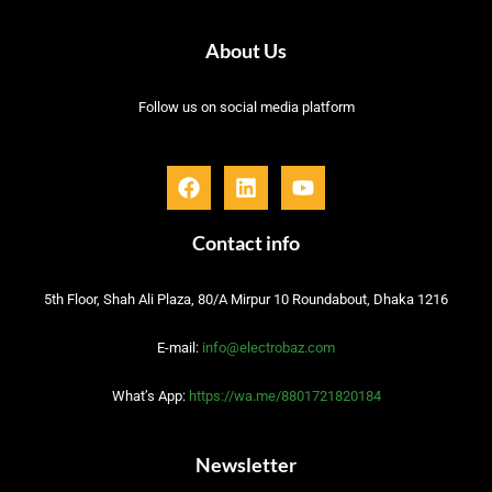
About Us
Follow us on social media platform
F
L
Y
a
i
o
c
n
u
e
k
t
Contact info
b
e
u
o
d
b
5th Floor, Shah Ali Plaza, 80/A Mirpur 10 Roundabout, Dhaka 1216
o
i
e
k
n
E-mail:
info@electrobaz.com
What’s App:
https://wa.me/8801721820184
Newsletter